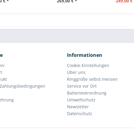
0 € *
269,00 € *
249,00 € 
ce
Informationen
en:
Cookie-Einstellungen
rt
Über uns
dukt
Ringgröße selbst messen
 Zahlungsbedingungen
Service vor Ort
Batterieverordnung
lehrung
Umweltschutz
Newsletter
Datenschutz