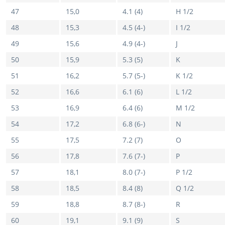
47
15,0
4.1 (4)
H 1/2
48
15,3
4.5 (4-)
I 1/2
49
15,6
4.9 (4-)
J
50
15,9
5.3 (5)
K
51
16,2
5.7 (5-)
K 1/2
52
16,6
6.1 (6)
L 1/2
53
16,9
6.4 (6)
M 1/2
54
17,2
6.8 (6-)
N
55
17,5
7.2 (7)
O
56
17,8
7.6 (7-)
P
57
18,1
8.0 (7-)
P 1/2
58
18,5
8.4 (8)
Q 1/2
59
18,8
8.7 (8-)
R
60
19,1
9.1 (9)
S