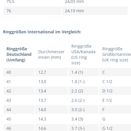
75,5
24,03 mm
76
24,19 mm
Ringgrößen International im Vergleich:
Ringgröße
Ringgröße
Ringgröße
Durchmesser
USA/Kanada
Deutschland
Großbritannie
Innen (mm)
(US ring
(Umfang)
(UK ring size)
size)
40
12,7
1.4 (1)
C
41
13,0
1.8 (1-)
C 1/2
42
13,4
2.2 (2)
D 1/2
43
13,7
2.6 (2-)
E 1/2
44
14,0
3.0 (2-)
F
45
14,3
3.4 (3)
G
46
14,6
3.7 (3-)
G 1/2