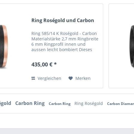
Ring Roségold und Carbon
Ring 585/14 K Roségold - Carbon
Materialstärke 2,7 mm Ringbreite
6 mm Ringprofil innen und
aussen leicht bombiert Dieses
Ringprofil ist leicht bombiert und
dadurch sehr angenehm zu
435,00 € *
tragen. Bei Carbonringen besteht
eine Lieferzeit von ca...
Vergleichen
Merken
égold
Carbon Ring
Ring Roségold
Carbon Ring
Carbon Diama