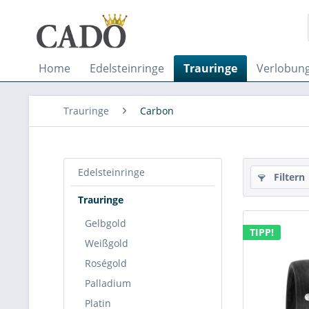
Home
Edelsteinringe
Trauringe
Verlobung
Trauringe
Carbon
Edelsteinringe
Filtern
Trauringe
Gelbgold
TIPP!
Weißgold
Roségold
Palladium
Platin