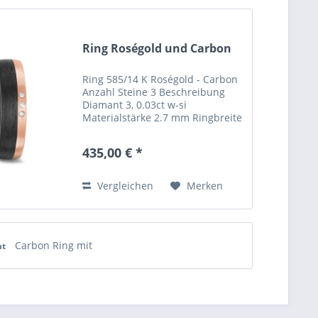
Ring Roségold und Carbon
Ring 585/14 K Roségold - Carbon
Anzahl Steine 3 Beschreibung
Diamant 3, 0.03ct w-si
Materialstärke 2.7 mm Ringbreite
6 mm Ringprofil innen und
aussen leicht bombiert Steine
435,00 € *
Diamant Steingewicht 0.03ct
Steinreinheit w-si Dieses
Ringprofil...
Vergleichen
Merken
Carbon Ring mit
nt