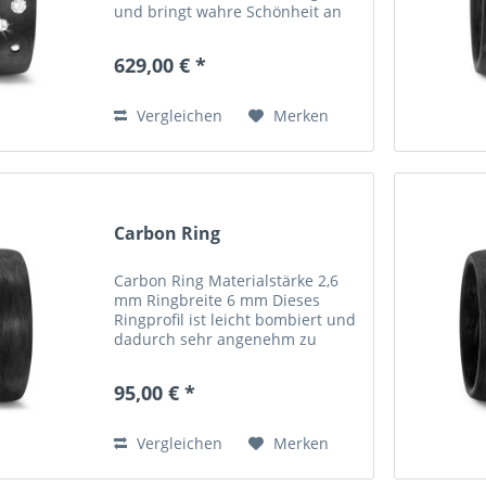
und bringt wahre Schönheit an
Ihren Finger. Die 0,14 ct.
Diamanten auf dem Ring funkeln
629,00 € *
in jedem Lichtstrahl und heben
sich vom tiefem Schwarz
traumhaft...
Vergleichen
Merken
Carbon Ring
Carbon Ring Materialstärke 2,6
mm Ringbreite 6 mm Dieses
Ringprofil ist leicht bombiert und
dadurch sehr angenehm zu
tragen. Bei Carbonringen besteht
eine Lieferzeit von ca 4 Wochen,
95,00 € *
denn die Ringe werden extra in
der benötigten...
Vergleichen
Merken