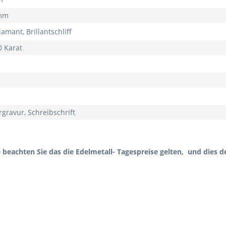
 mm
iamant, Brillantschliff
0 Karat
rgravur, Schreibschrift
e beachten Sie das die Edelmetall- Tagespreise gelten, und dies d