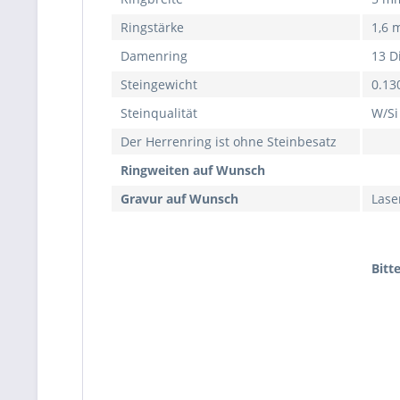
Ringstärke
1,6
Damenring
13 D
Steingewicht
0.13
Steinqualität
W/Si
Der Herrenring ist ohne Steinbesatz
Ringweiten auf Wunsch
Gravur auf Wunsch
Lase
Bitt